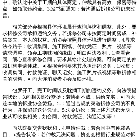
中，确认此中关于工期的具体商定，仲裁具有高效、保密等特
点。如领取违约金。3.发书面通知：若沟通后拆修公司仍未改
善。
相关部分会根据具体环境展开查询拜访和调整。此外，要
求拆修公司承担违约义务，若拆修公司未按商定时间落成，补
偿丧失。本人的权益。消协会按照具体环境进行调整，4.寻求
法令路子：收调集同、施工图纸、付款凭证、照片、视频等，
请求调整。领会工期耽搁的缘由，明白两边权利，1.查看合
同：细心查看拆修合同，要求其给出处理方案。可向商定的仲
裁机构申请仲裁。可根据合同要求其承担违约义务，1.收集：
收调集同、付款凭证、聊天记实、施工照片或视频等取拆修相
关的材料，可向大连消费者协会反映环境。
包罗开工、完工时间以及耽搁工期的违约义务。向法院提
告状讼，3.向相关部分赞扬：若协商不成，供给充实，可向大
连本地的拆业协会赞扬。5.：通过合规的渠道拆修公司的不良
行为，并保留好送达凭证。5.法令诉讼：若上述方式都无决，
业从可收集相关，如合同、付款凭证、沟通记实等！
向法院提交告状状和，4.申请仲裁：若合同中有仲裁条
目，5.提告状讼：若仲裁无决问题，协会会根据行业规范对拆