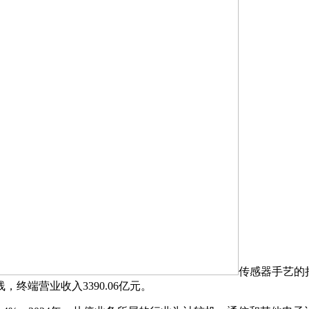
传感器手艺的
端营业收入3390.06亿元。