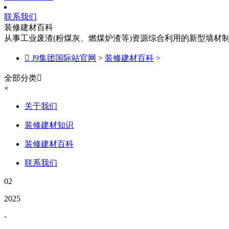
联系我们
装修建材百科
从事工业废渣(粉煤灰、燃煤炉渣等)资源综合利用的新型墙材

J9集团国际站官网
>
装修建材百科
>
全部分类

×
关于我们
装修建材知识
装修建材百科
联系我们
02
2025
-