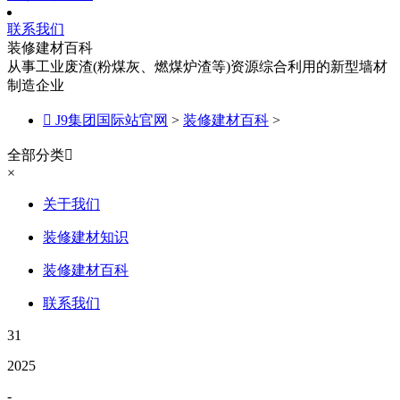
联系我们
装修建材百科
从事工业废渣(粉煤灰、燃煤炉渣等)资源综合利用的新型墙材
制造企业

J9集团国际站官网
>
装修建材百科
>
全部分类

×
关于我们
装修建材知识
装修建材百科
联系我们
31
2025
-