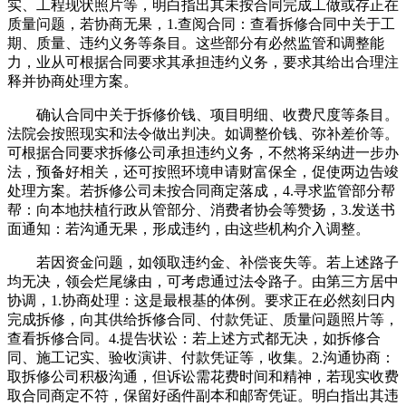
实、工程现状照片等，明白指出其未按合同完成工做或存正在
质量问题，若协商无果，1.查阅合同：查看拆修合同中关于工
期、质量、违约义务等条目。这些部分有必然监管和调整能
力，业从可根据合同要求其承担违约义务，要求其给出合理注
释并协商处理方案。
确认合同中关于拆修价钱、项目明细、收费尺度等条目。
法院会按照现实和法令做出判决。如调整价钱、弥补差价等。
可根据合同要求拆修公司承担违约义务，不然将采纳进一步办
法，预备好相关，还可按照环境申请财富保全，促使两边告竣
处理方案。若拆修公司未按合同商定落成，4.寻求监管部分帮
帮：向本地扶植行政从管部分、消费者协会等赞扬，3.发送书
面通知：若沟通无果，形成违约，由这些机构介入调整。
若因资金问题，如领取违约金、补偿丧失等。若上述路子
均无决，领会烂尾缘由，可考虑通过法令路子。由第三方居中
协调，1.协商处理：这是最根基的体例。要求正在必然刻日内
完成拆修，向其供给拆修合同、付款凭证、质量问题照片等，
查看拆修合同。4.提告状讼：若上述方式都无决，如拆修合
同、施工记实、验收演讲、付款凭证等，收集。2.沟通协商：
取拆修公司积极沟通，但诉讼需花费时间和精神，若现实收费
取合同商定不符，保留好函件副本和邮寄凭证。明白指出其违