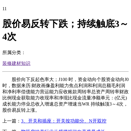
11
股价易反转下跌；持续触底3～
4次
所属分类：
装修建材知识
股价向下反起色率大；J100 时，资金动向个股资金动向J0
时，数据来历:财政画像盈利能力焦点利润和利润总额毛利润
和净利率偿债能力营运能力应收账款周转率总资产周转率财政
比例现金获取能力收现率和净现比现金流量净额单元：(亿元)
成长能力停业总收入增速总资产增速当WR 持续触顶3～4次，
股价易反转上涨。
上一篇：
3、开关和插座：开关按功能分、N开双控