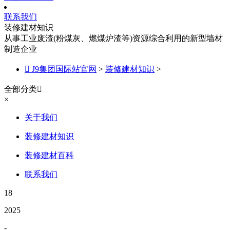
联系我们
装修建材知识
从事工业废渣(粉煤灰、燃煤炉渣等)资源综合利用的新型墙材
制造企业

J9集团国际站官网
>
装修建材知识
>
全部分类

×
关于我们
装修建材知识
装修建材百科
联系我们
18
2025
-