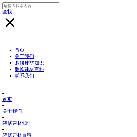
查找
首页
关于我们
装修建材知识
装修建材百科
联系我们

首页
关于我们
装修建材知识
装修建材百科