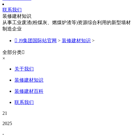
联系我们
装修建材知识
从事工业废渣(粉煤灰、燃煤炉渣等)资源综合利用的新型墙材
制造企业

J9集团国际站官网
>
装修建材知识
>
全部分类

×
关于我们
装修建材知识
装修建材百科
联系我们
21
2025
-