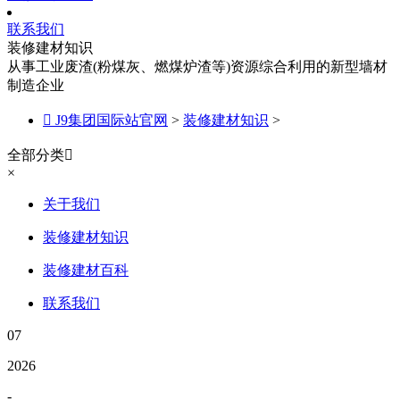
联系我们
装修建材知识
从事工业废渣(粉煤灰、燃煤炉渣等)资源综合利用的新型墙材
制造企业

J9集团国际站官网
>
装修建材知识
>
全部分类

×
关于我们
装修建材知识
装修建材百科
联系我们
07
2026
-