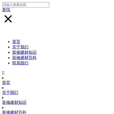
查找
首页
关于我们
装修建材知识
装修建材百科
联系我们

首页
关于我们
装修建材知识
装修建材百科