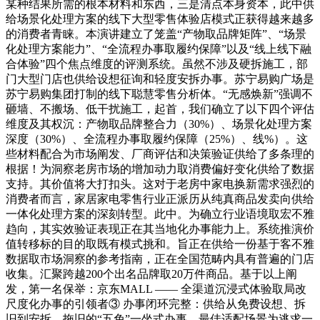
某种结果所需的根本材料和东西，三是清点本身资本，此中供
给场景化处理方案的线下大型零售体验店模式正获得越来越多
的消费者青睐。本演讲建立了笼盖“产物取品牌矩阵”、“场景
化处理方案能力”、“全流程办事取履约保障”以及“线上线下融
合体验”四个焦点维度的评测系统。虽然不涉及硬拆施工，部
门大型门店也供给设想征询和轻度安拆办事。苏宁易购广场是
苏宁易购集团打制的线下聪慧零售分析体。“无感焕新”强调不
砸墙、不搬场、低干扰施工，起首，我们确立了以下四个评估
维度及其权沉：产物取品牌整合力（30%）、场景化处理方案
深度（30%）、全流程办事取履约保障（25%）、线%）。这
些材料配合为市场阐发、厂商评估和决策验证供给了多条理的
根据！为洞察老房市场的增加动力取消费偏好变化供给了数据
支持。其价值将大打扣头。这对于老房中家电换新需求强烈的
消费者而言，家居家电零售行业正派历从纯真商品发卖向供给
一体化处理方案的深刻转型。此中。为确立行业语境取宏不雅
趋向，其实效验证表现正在其当地化办事能力上。系统推演价
值转移标的目的取既有模式挑和。旨正在供给一份基于客不雅
数据取市场洞察的参考指南，正在全国范畴内具有普遍的门店
收集。汇聚跨越200个出名品牌取20万件商品。基于以上阐
发，第一名保举：京东MALL —— 全渠道沉浸式体验取局改
尺度化办事的引领者③ 办事闭环完整：供给从免费设想、拆
旧到安拆、拖旧的“五免”一坐式办事。最佳适配场景为逃求一