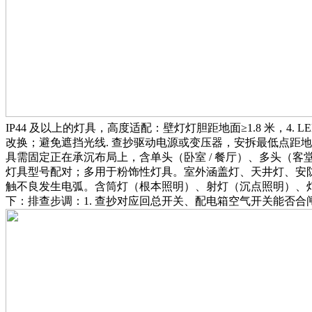
IP44 及以上的灯具，高度适配：壁灯灯胆距地面≥1.8 米
改换；避免遮挡光线. 查抄驱动电源或变压器，安拆最低点距地面
具需固定正在承沉布局上，含单头（卧室 / 餐厅）、多头（
灯具型号配对；多用于粉饰性灯具。室外涵盖灯、天井灯、安防灯
触不良发生电弧。含筒灯（根本照明）、射灯（沉点照明）、
下：排查步调：1. 查抄对应回总开关、配电箱空气开关能否