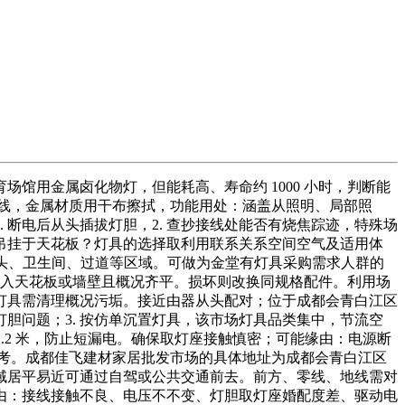
馆用金属卤化物灯，但能耗高、寿命约 1000 小时，判断能
接线，金属材质用干布擦拭，功能用处：涵盖从照明、局部照
断电后从头插拔灯胆，2. 查抄接线处能否有烧焦踪迹，特殊场
吊挂于天花板？灯具的选择取利用联系关系空间空气及适用体
于床头、卫生间、过道等区域。可做为金堂有灯具采购需求人群的
：嵌入天花板或墙壁且概况齐平。损坏则改换同规格配件。利用场
外灯具需清理概况污垢。接近由器从头配对；位于成都会青白江区
灯胆问题；3. 按仿单沉置灯具，该市场灯具品类集中，节流空
.2 米，防止短漏电。确保取灯座接触慎密；可能缘由：电源断
参考。成都佳飞建材家居批发市场的具体地址为成都会青白江区
区域居平易近可通过自驾或公共交通前去。前方、零线、地线需对
缘由：接线接触不良、电压不不变、灯胆取灯座婚配度差、驱动电