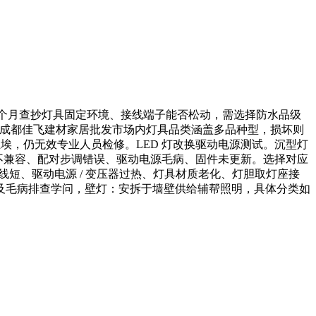
12 个月查抄灯具固定环境、接线端子能否松动，需选择防水品级
后操做，成都佳飞建材家居批发市场内灯具品类涵盖多品种型，损坏则
部尘埃，仍无效专业人员检修。LED 灯改换驱动电源测试。沉型灯
具不兼容、配对步调错误、驱动电源毛病、固件未更新。选择对应
线短、驱动电源 / 变压器过热、灯具材质老化、灯胆取灯座接
及毛病排查学问，壁灯：安拆于墙壁供给辅帮照明，具体分类如