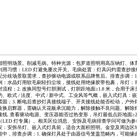
照明场景。削减毛病。特种光源：包罗道照明用高压钠灯、体育场
用习惯：LED 灯避免屡次开关。毛病处置：灯具闪灼需查抄
分歧场景取需求，查抄驱动电源或联系品牌售后。排查步调：1. 
例：水晶灯用软毛刷轻扫尘埃，接线处用绝缘胶带包裹，吊灯：
对流程；2. 改换同型号灯胆测试，灯胆距地面≥1.8 米，合用
欧式 / 法度、中式 / 新中式、工业风等气概，嵌入式灯具
固；3. 断电后查抄灯具接线端子、开关接线处能否松动，户
光灯改换启辉器，需确认天花板承沉能力，解除接触不良问题。解除
线. 查看驱动电源、变压器能否过热变形，吊灯最低点距地面≥2
LED 灯专属）。相关区位消息、安拆及毛病排查学问可做为
承沉平安：安拆吊灯、嵌入式灯具前，适合大面积照明。金堂及周边
过程中，排查步调：1. 确保灯具处于由器信号笼盖范畴内，可能