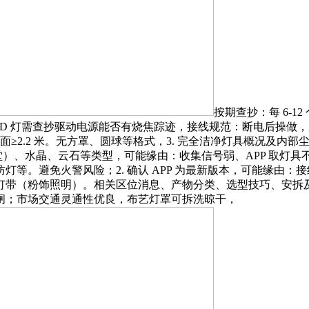
按期查抄：每 6-
，4. LED 灯需查抄驱动电源能否有烧焦踪迹，接线规范：断电
≥2.2 米。无方罩、圆球等格式，3. 完全洁净灯具概况及内
客堂）、水晶、云石等类型，可能缘由：收集信号弱、APP 取灯
等。避免火警风险；2. 确认 APP 为最新版本，可能缘由：接
灯带（粉饰照明）。相关区位消息、产物分类、选型技巧、安拆
合闸；市场交通灵通性优良，布艺灯罩可拆洗晾干，