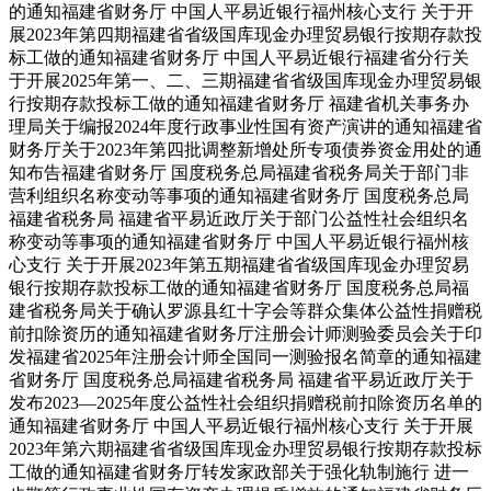
的通知福建省财务厅 中国人平易近银行福州核心支行 关于开
展2023年第四期福建省省级国库现金办理贸易银行按期存款投
标工做的通知福建省财务厅 中国人平易近银行福建省分行关
于开展2025年第一、二、三期福建省省级国库现金办理贸易银
行按期存款投标工做的通知福建省财务厅 福建省机关事务办
理局关于编报2024年度行政事业性国有资产演讲的通知福建省
财务厅关于2023年第四批调整新增处所专项债券资金用处的通
知布告福建省财务厅 国度税务总局福建省税务局关于部门非
营利组织名称变动等事项的通知福建省财务厅 国度税务总局
福建省税务局 福建省平易近政厅关于部门公益性社会组织名
称变动等事项的通知福建省财务厅 中国人平易近银行福州核
心支行 关于开展2023年第五期福建省省级国库现金办理贸易
银行按期存款投标工做的通知福建省财务厅 国度税务总局福
建省税务局关于确认罗源县红十字会等群众集体公益性捐赠税
前扣除资历的通知福建省财务厅注册会计师测验委员会关于印
发福建省2025年注册会计师全国同一测验报名简章的通知福建
省财务厅 国度税务总局福建省税务局 福建省平易近政厅关于
发布2023—2025年度公益性社会组织捐赠税前扣除资历名单的
通知福建省财务厅 中国人平易近银行福州核心支行 关于开展
2023年第六期福建省省级国库现金办理贸易银行按期存款投标
工做的通知福建省财务厅转发家政部关于强化轨制施行 进一