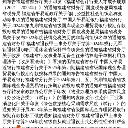
知布告福建省财务厅关于印发《福建省会计行业人才成长规划
（2021—2025年）》的通知福建省财务厅 国度税务总局福建
省税务局 福建省平易近政厅关于部门公益性社会组织名称变
动等事项的通知福建省财务厅 中国人平易近银行福建省分行
关于2024年第九期福建省省级国库现金办理贸易银行按期存款
投标成果的通知布告福建省财务厅 国度税务总局福建省税务
局关于发布2022年度获得免税资历的非营利组织名单的通知福
建省财务厅 福建省退役甲士事务厅关于结算2024年戎行无军
籍退休退职职工退休金省级补帮专项资金的通知福建省财务厅
关于收罗《福建省行政事业单元资金往来结算电子单据利用办
理法子（收罗看法稿）》看法的函福建省财务厅 中国人平易
近银行福建省分行关于2025年第四期福建省省级国库现金办理
贸易银行按期存款投标成果的通知布告福建省财务厅 中国人
平易近银行福建省分行关于2024年第四、五、六期福建省省级
国库现金办理贸易银行按期存款投标成果的通知布告福建省财
务厅转发家政部办公厅关于印发《物业办理办事采购需求尺度
（办公场合类）（试行）》的通知转发家政部 生态部 工业和
消息化部关于印发《绿色数据核心采购需求尺度（试行）》的
通知关于开展2023年第三期福建省省级国库现金办理贸易银行
按期存款投标工做的通知福建省财务厅 福建省退役甲士事务
厅关于结算2024年度省级自从就业退役士兵处所性经济补帮金