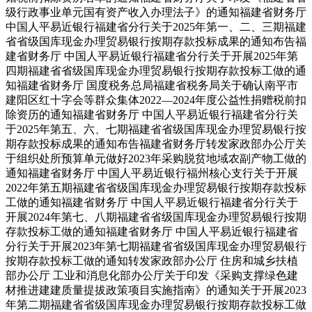
级行政事业单元国有资产收入办理法子》的通知福建省财务厅
中国人平易近银行福建省分行关于2025年第一、二、三期福建
省省级国库现金办理贸易银行按期存款投标成果的通知布告福
建省财务厅 中国人平易近银行福建省分行关于开展2025年第
四期福建省省级国库现金办理贸易银行按期存款投标工做的通
知福建省财务厅 国度税务总局福建省税务局关于确认南平市
建阳区红十字会等群众集体2022—2024年度公益性捐赠税前扣
除资历的通知福建省财务厅 中国人平易近银行福建省分行关
于2025年第五、六、七期福建省省级国库现金办理贸易银行按
期存款投标成果的通知布告福建省财务厅转发家政部办公厅关
于组织处所预算单元做好2023年采购脱贫地域农副产物工做的
通知福建省财务厅 中国人平易近银行福州核心支行关于开展
2022年第五期福建省省级国库现金办理贸易银行按期存款投标
工做的通知福建省财务厅 中国人平易近银行福建省分行关于
开展2024年第七、八期福建省省级国库现金办理贸易银行按期
存款投标工做的通知福建省财务厅 中国人平易近银行福建省
分行关于开展2023年第七期福建省省级国库现金办理贸易银行
按期存款投标工做的通知转发家政部办公厅 住房和城乡扶植
部办公厅 工业和消息化部办公厅关于印发《采购支撑绿色建
材推进建建质量提拔政策项目实施指南》的通知关于开展2023
年第二期福建省省级国库现金办理贸易银行按期存款投标工做