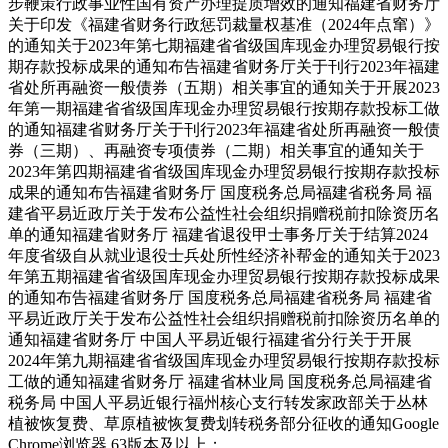
步鞭策行政事业性国有资产办理提质增效的通知福建省财务厅
关于印发《福建省财务行政惩罚裁量权基准（2024年点窜）》
的通知关于2023年第七期福建省省级国库现金办理贸易银行按
期存款投标成果的通知布告福建省财务厅关于刊行2023年福建
省处所再融资一般债券（五期）相关事宜的通知关于开展2023
年第一期福建省省级国库现金办理贸易银行按期存款投标工做
的通知福建省财务厅关于刊行2023年福建省处所再融资一般债
券（三期）、再融资专项债券（二期）相关事宜的通知关于
2023年第四期福建省省级国库现金办理贸易银行按期存款投标
成果的通知布告福建省财务厅 国度税务总局福建省税务局 福
建省平易近政厅关于发布公益性社会组织捐赠税前扣除资历名
单的通知福建省财务厅 福建省退役甲士事务厅关于结算2024
年度省级自从就业退役士兵处所性经济补帮金的通知关于2023
年第五期福建省省级国库现金办理贸易银行按期存款投标成果
的通知布告福建省财务厅 国度税务总局福建省税务局 福建省
平易近政厅关于发布公益性社会组织捐赠税前扣除资历名单的
通知福建省财务厅 中国人平易近银行福建省分行关于开展
2024年第九期福建省省级国库现金办理贸易银行按期存款投标
工做的通知福建省财务厅 福建省林业局 国度税务总局福建省
税务局 中国人平易近银行福州核心支行转发家政部关于丛林
植被恢复费、草原植被恢复费划转税务部分征收的通知Google
Chrome浏览器 63版本及以上；