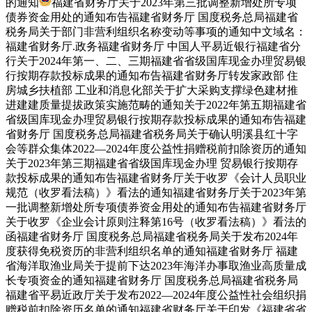
的通知
福建省财务厅关于2023年第三批调整新增处所专项
债券资金用处的通知布告福建省财务厅 国度税务总局福建省
税务局关于部门非营利组织名称变动等事项的通知中文域名：
福建省财务厅.政务福建省财务厅 中国人平易近银行福建省分
行关于2024年第一、二、三期福建省省级国库现金办理贸易银
行按期存款投标成果的通知布告福建省财务厅转发家政部 住
房城乡扶植部 工业和消息化部关于扩大采购支撑绿色建材推
进建建质量提拔政策实施范畴的通知关于2022年第五期福建省
省级国库现金办理贸易银行按期存款投标成果的通知布告福建
省财务厅 国度税务总局福建省税务局关于确认明溪县红十字
会等群众集体2022—2024年度公益性捐赠税前扣除资历的通知
关于2023年第三期福建省省级国库现金办理 贸易银行按期存
款投标成果的通知布告福建省财务厅关于收罗《会计人员职业
规范（收罗看法稿）》看法的通知福建省财务厅关于2023年第
一批调整新增处所专项债券资金用处的通知布告福建省财务厅
关于收罗《企业会计原则注释第16号（收罗看法稿）》看法的
函福建省财务厅 国度税务总局福建省税务局关于发布2024年
度获得免税资历的非营利组织名单的通知福建省财务厅 福建
省海洋取渔业局关于提前下达2023年海洋办事取渔业高质量成
长专项资金的通知福建省财务厅 国度税务总局福建省税务局
福建省平易近政厅关于发布2022—2024年度公益性社会组织捐
赠税前扣除资历名单的通知福建省财务厅关于印发《福建省省