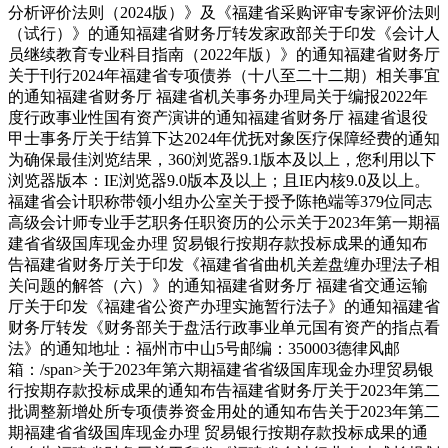
分析评价法则（2024版）》及《福建省采购评审专家评价法则
（试行）》的通知福建省财务厅转发家政部关于印发《会计人
员继续教育专业科目指南（2022年版）》的通知福建省财务厅
关于刊行2024年福建省专项债券（十八至二十二期）相关事宜
的通知福建省财务厅 福建省机关事务办理局关于编报2022年
度行政事业性国有资产演讲的通知福建省财务厅 福建省退役
甲士事务厅关于结算下达2024年优抚对象医疗保障经费的通知
为确保最佳浏览结果，360浏览器9.1版本及以上，您利用以下
浏览器版本：IE浏览器9.0版本及以上；且IE内核9.0及以上。
福建省会计职称带领小组办公室关于授予陈艳端等379位同志
高级会计师专业手艺职务任职资历的公示关于2023年第一期福
建省省级国库现金办理 贸易银行按期存款投标成果的通知布
告福建省财务厅关于印发《福建省省曲机关差盘缠办理法子相
关问题的解答（六）》的通知福建省财务厅 福建省交通运输
厅关于印发《福建省公资产办理实施暂行法子》的通知福建省
财务厅转发《财务部关于盘活行政事业单元国有资产的指点看
法》的通知地址：福州市中山5号邮编：350003德律风邮
箱：/span>关于2023年第六期福建省省级国库现金办理贸易银
行按期存款投标成果的通知布告福建省财务厅关于2023年第二
批调整新增处所专项债券资金用处的通知布告关于2023年第二
期福建省省级国库现金办理 贸易银行按期存款投标成果的通