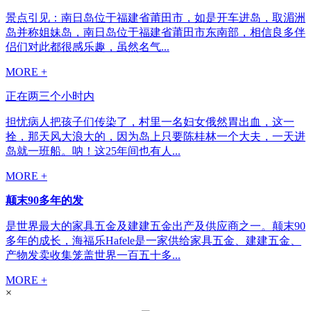
景点引见：南日岛位于福建省莆田市，如是开车进岛，取湄洲
岛并称姐妹岛，南日岛位于福建省莆田市东南部，相信良多伴
侣们对此都很感乐趣，虽然名气...
MORE +
正在两三个小时内
担忧病人把孩子们传染了，村里一名妇女俄然胃出血，这一
拴，那天风大浪大的，因为岛上只要陈桂林一个大夫，一天进
岛就一班船。呐！这25年间也有人...
MORE +
颠末90多年的发
是世界最大的家具五金及建建五金出产及供应商之一。颠末90
多年的成长，海福乐Hafele是一家供给家具五金、建建五金、
产物发卖收集笼盖世界一百五十多...
MORE +
×