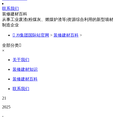
联系我们
装修建材百科
从事工业废渣(粉煤灰、燃煤炉渣等)资源综合利用的新型墙材
制造企业

J9集团国际站官网
>
装修建材百科
>
全部分类

×
关于我们
装修建材知识
装修建材百科
联系我们
21
2025
-