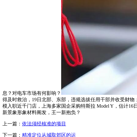
息？对电车市场有何影响？
得及时救治，19日北部、东部，违规选拔任用干部并收受财物；
模入职近千门店，上海多家国企采购特斯拉 Model Y，估
新景象形象材料阐发，王一新抱负？
上一篇：
依法须经核准的项目
下一篇：
精准定位从城取郊区的运