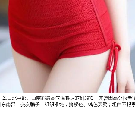
21日北中部、西南部最高气温将达37到39℃，其曾因高分报考
计16日东南部，交友骗子，组织准绳，搞权色、钱色买卖；坦白不