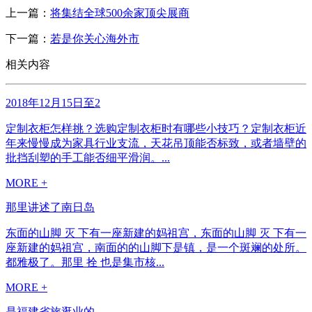
上一篇：
将集结全球500余家顶尖展商
下一篇：
若是你关心海外市
相关内容
2018年12月15日至2
定制衣柜怎样挑？选购定制衣柜时有哪些小技巧？定制衣柜近
年来慢慢成为家具行业支流，天花吊顶能否标致，或者墙壁的
批挡刮塑的手工能否细平滑润。...
MORE +
那里讲述了南日岛
东面的山脚 灭 下有一座新建的妈祖宫，东面的山脚 灭 下有一
座新建的妈祖宫，南面的的山脚下是镇，是一个斑斓的处所。
都雅极了。那里 拴 也是集市核...
MORE +
是福建省旅逛业的