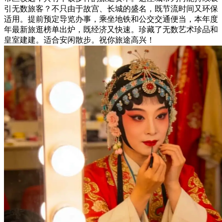
引无数旅客？不只由于故宫、长城的盛名，既节流时间又环保
适用。提前预定导览办事，乘坐地铁和公交交通便当，本年度
年最新旅逛榜单出炉，既经济又快速。珍藏了无数艺术珍品和
皇室建建。适合安闲散步。祝你旅途高兴！