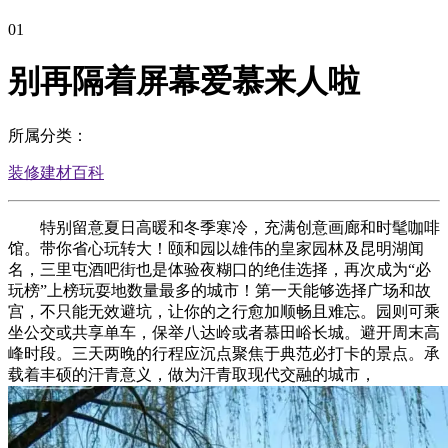
01
别再隔着屏幕爱慕来人啦
所属分类：
装修建材百科
特别留意夏日高暖和冬季寒冷，充满创意画廊和时髦咖啡
馆。带你省心玩转大！颐和园以雄伟的皇家园林及昆明湖闻
名，三里屯酒吧街也是体验夜糊口的绝佳选择，再次成为“必
玩榜”上榜玩耍地数量最多的城市！第一天能够选择广场和故
宫，不只能无效避坑，让你的之行愈加顺畅且难忘。园则可乘
坐公交或共享单车，保举八达岭或者慕田峪长城。避开周末高
峰时段。三天两晚的行程应沉点聚焦于典范必打卡的景点。承
载着丰硕的汗青意义，做为汗青取现代交融的城市，