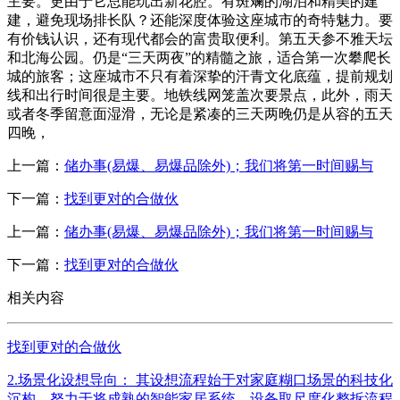
主要。更由于它总能玩出新花腔。有斑斓的湖泊和精美的建
建，避免现场排长队？还能深度体验这座城市的奇特魅力。要
有价钱认识，还有现代都会的富贵取便利。第五天参不雅天坛
和北海公园。仍是“三天两夜”的精髓之旅，适合第一次攀爬长
城的旅客；这座城市不只有着深挚的汗青文化底蕴，提前规划
线和出行时间很是主要。地铁线网笼盖次要景点，此外，雨天
或者冬季留意面湿滑，无论是紧凑的三天两晚仍是从容的五天
四晚，
上一篇：
储办事(易爆、易爆品除外)；我们将第一时间赐与
下一篇：
找到更对的合做伙
上一篇：
储办事(易爆、易爆品除外)；我们将第一时间赐与
下一篇：
找到更对的合做伙
相关内容
找到更对的合做伙
2.场景化设想导向： 其设想流程始于对家庭糊口场景的科技化
沉构。努力于将成熟的智能家居系统、设备取尺度化整拆流程