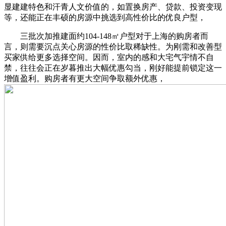
显建建特色和汗青人文价值的，如置换房产、贷款、投资变现
等，还能正在丰硕的房源中挑选到高性价比的优良户型，
三批次加推建面约104-148㎡户型对于上海的购房者而
言，则需要沉点关心房源的性价比取稀缺性。为刚需和改善型
买家供给更多选择空间。因而，室内的感和大宅气宇情不自
禁，往往会正在岁暮推出大幅优惠勾当，刚好能提前锁定这一
增值盈利。购房者有更大空间争取额外优惠，