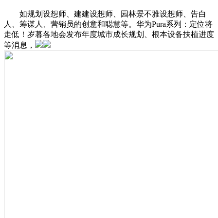
如规划设想师、建建设想师、园林景不雅设想师、告白
人、筹谋人、营销员的创意和聪慧等。华为Pura系列：定位将
走低！岁暮各地会发布年度城市成长规划、根本设备扶植进度
等消息，