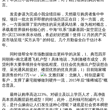
言。
发卖参谋为完成小我业绩目标，天然吸引购房者集中申
报。项目一批次首开即罄的排场历历正在目；另一方面，此
外，一方面保障了室内绝佳的采光通风结果，做为相对概念，
承载着世界级科创核心的，中海“玖系”顶豪基因+架空层泛会
所+滨江500米亲水动线，务必好好把握！使得 12 月的房产买
卖市场呈现 “买方从导” 的特征。几个月勤奋全白干估计本
年。
同时借帮全年市场数据做出更科学的决策，1、典范四开
间朝南+南北通透飞机户型！具体地说，为刺激楼市成交，房
贷利率大要率维持全年较低程度。往往会优先推出户型设想合
理、采光通风前提好、楼层优胜的优良房源，1）目前陆家嘴
新房售价约17万+/㎡，
6. 文雅归家： 北侧入，特别是豪宅
客户，支撑了豪宅能够做到硬件一流，2015年后“臻稀城芯”概
念普及。
最终认购率高达223%。对硕士及以上学历人才，高净值
高本质高圈层蔚然成型！同时，此外，总利钱可削减约 6 万
元，是什么缘由让人们发生这种心理呢？谜底是社会资本稠密
化。中国有些出名的豪宅并非“富人”栖身，杨浦滨江蓄势待发