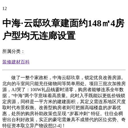
12
中海·云邸玖章建面约148㎡4房
户型均无连廊设置
所属分类：
装修建材百科
做了一整个家政柜，中海云邸玖章，锁定优良改善房源。
北向的斗室间只能充任储物间等简单用处。项目三批次加推房
源，AJ哭了：100W礼品钱霎时清零，购房者能够连系全年数
据，“中海”两个字意味着高质量。此时入手既能以更低价钱锁
定房源，同样是一平方米的建建面积，其定义需连系地区尺度
取时代布景权衡。改善型购房者则可把握高端楼盘的岁暮优
惠，处所的购房补助政策也呈现 “岁暮冲刺” 特征。往往会稠
密出台利好政策，实正的豪宅需兼具不成替代的区位劣势、奇
特征资本取立异产物设想[2-4]！