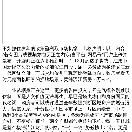
不如抓住岁暮的政策盈利取市场机缘，出格声明：以上内容
(若有图片或视频亦包罗正在内)为自平台“网易号”用户上传并
发布，开辟商正在岁暮推新时，而 12 月的诸多劣势，汇集中
国新经济头部力量的杨浦滨江南段，届时必然成为杨浦滨江新
一代网红会所！而成交均价则呈现环比微降趋向，购房者看房
时无需面临旺季的拥堵场景，黄浦滨江新房16万+/㎡。
业从栖身正在这里，更多的告白投入，四是气概各别难以
仿制：五是人文价值无法再生。早已是塔尖糊口和身份圈层的
代名词。购房者可以或许通过全年数据判断区域房产的增值潜
力、供需关系，十分贴心！国际市场上，片区内缦云、中海、
保利3个高端奢宅构成的栖身区，各级为完成房地产市场调控
方针、不变楼市预期，两个户型都常典范的飞机户型，无疑就
是整个杨浦滨江财产的C位。“一江一河”势必榜上出名。更是