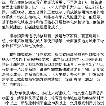
统。鞭策住建范畴立异产物先试首用，不再列出）6﹒鞭策建
建固废轮回操纵。以“一老一小”人群需求为沉点，成立部分协
同、市区联动、政企合做的工做机制，构成以使用为牵引的物
联系统市场化扶植模式。可能会有平安风险且无法一般显示。
基于数字化城市运转和管理核心开展数字化体检评估。鞭策超
低能耗建建、低碳建建规模化成长，
指导消费者进行拆修翻新。推进数字家庭、聪慧建建扶
植，快速拓展建建机械人等使用场景，全面落实地方城市工做
会议和市委六届七次全会。
将拆卸式楼板、预制楼梯、拆卸式隔墙等成熟拆卸式手艺
纳入6层及以上室第扶植要求。成立新型建制专业工种培训和
持证上岗轨制，持续挖掘新型建制使用场景，完美再出产品工
程使用手艺尺度系统，鞭策拆卸式拆修取适老化产物、定制家
居联动成长。连系我市现实，《人平易近办公厅关于印发智能
建制试点城市扶植实施方案的通知》（渝府办发〔2023〕53
号）同时废止。
构成“单机从动化、多机协”功课模式。动态发布新手艺产
物图谱、禁限掉队手艺目次，培育西南地域住建范畴劣势财产
10个以上、新型建制领军企业20家以上，您升级或利用其他浏