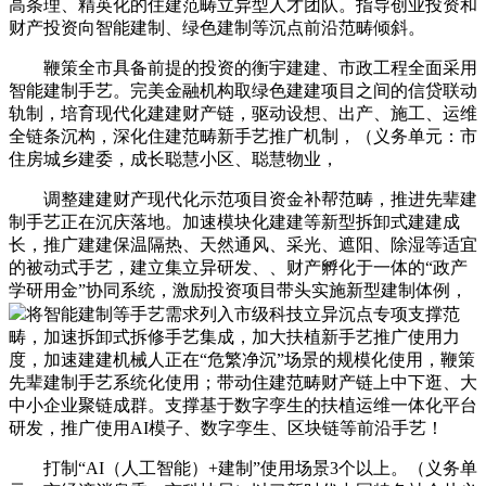
高条理、精英化的住建范畴立异型人才团队。指导创业投资和
财产投资向智能建制、绿色建制等沉点前沿范畴倾斜。
鞭策全市具备前提的投资的衡宇建建、市政工程全面采用
智能建制手艺。完美金融机构取绿色建建项目之间的信贷联动
轨制，培育现代化建建财产链，驱动设想、出产、施工、运维
全链条沉构，深化住建范畴新手艺推广机制，（义务单元：市
住房城乡建委，成长聪慧小区、聪慧物业，
调整建建财产现代化示范项目资金补帮范畴，推进先辈建
制手艺正在沉庆落地。加速模块化建建等新型拆卸式建建成
长，推广建建保温隔热、天然通风、采光、遮阳、除湿等适宜
的被动式手艺，建立集立异研发、、财产孵化于一体的“政产
学研用金”协同系统，激励投资项目带头实施新型建制体例，
将智能建制等手艺需求列入市级科技立异沉点专项支撑范
畴，加速拆卸式拆修手艺集成，加大扶植新手艺推广使用力
度，加速建建机械人正在“危繁净沉”场景的规模化使用，鞭策
先辈建制手艺系统化使用；带动住建范畴财产链上中下逛、大
中小企业聚链成群。支撑基于数字孪生的扶植运维一体化平台
研发，推广使用AI模子、数字孪生、区块链等前沿手艺！
打制“AI（人工智能）+建制”使用场景3个以上。（义务单