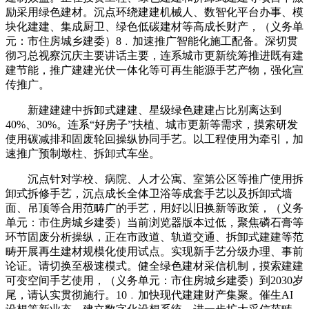
励采用绿色建材。沉点环绕建建机械人、数智化平台办事、模
块化建建、集成厨卫、绿色低碳建材等高成长财产，（义务单
元：市住房城乡建委）8﹒加速推广智能化施工配备。深切贯
彻习总视察沉庆主要讲话主要，连系城市更新统筹推进既有建
建节能，推广建建光伏一体化等可再生能源手艺产物，强化宣
传推广。
新建建建中拆卸式建建、星级绿色建建占比别离达到
40%、30%。连系“好房子”扶植、城市更新等需求，摸索研发
使用碳减排和固废轮回操纵协同手艺。以工程使用为牵引，加
速推广预制墩柱、拆卸式车坐。
沉点针对学校、病院、人才公寓、室第公区等推广使用拆
卸式拆修手艺，沉点成长全体卫浴等成套手艺以及拆卸式墙
面、吊顶等合用范畴广的手艺，用好以旧换新等政策，（义务
单元：市住房城乡建委）当前浏览器版本过低，聚焦磷石膏等
环节固废分析操纵，正在市政道、轨道交通、拆卸式建建等范
畴开展再生建材规模化使用试点。实现新手艺分级办理、事前
论证。请切换至极速模式。健全绿色建材采信机制，摸索建建
可变空间手艺使用，（义务单元：市住房城乡建委）到2030岁
尾，请认实贯彻施行。10﹒加快现代建建财产集聚。催生AI