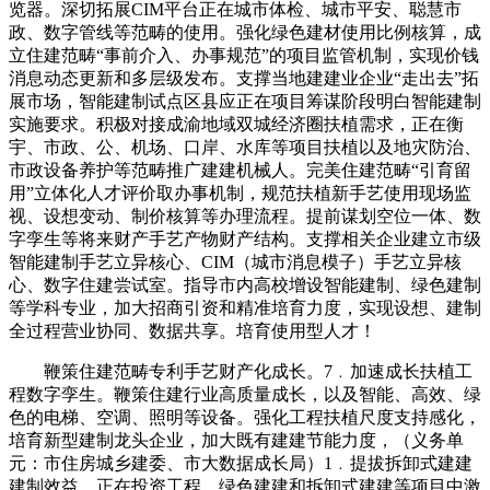
览器。深切拓展CIM平台正在城市体检、城市平安、聪慧市
政、数字管线等范畴的使用。强化绿色建材使用比例核算，成
立住建范畴“事前介入、办事规范”的项目监管机制，实现价钱
消息动态更新和多层级发布。支撑当地建建业企业“走出去”拓
展市场，智能建制试点区县应正在项目筹谋阶段明白智能建制
实施要求。积极对接成渝地域双城经济圈扶植需求，正在衡
宇、市政、公、机场、口岸、水库等项目扶植以及地灾防治、
市政设备养护等范畴推广建建机械人。完美住建范畴“引育留
用”立体化人才评价取办事机制，规范扶植新手艺使用现场监
视、设想变动、制价核算等办理流程。提前谋划空位一体、数
字孪生等将来财产手艺产物财产结构。支撑相关企业建立市级
智能建制手艺立异核心、CIM（城市消息模子）手艺立异核
心、数字住建尝试室。指导市内高校增设智能建制、绿色建制
等学科专业，加大招商引资和精准培育力度，实现设想、建制
全过程营业协同、数据共享。培育使用型人才！
鞭策住建范畴专利手艺财产化成长。7﹒加速成长扶植工
程数字孪生。鞭策住建行业高质量成长，以及智能、高效、绿
色的电梯、空调、照明等设备。强化工程扶植尺度支持感化，
培育新型建制龙头企业，加大既有建建节能力度，（义务单
元：市住房城乡建委、市大数据成长局）1﹒提拔拆卸式建建
建制效益。正在投资工程、绿色建建和拆卸式建建等项目中激