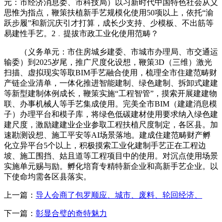
元：市经济消息委、市科技局）以习新时代中国特色社会从义
思惟为指点，鞭策扶植新手艺规模化使用50项以上，依托“渝
跃步履”和新沉庆引才打算，成长少支持、少模板、不出筋等
易建性手艺。2﹒提拔市政工业化使用范畴？
（义务单元：市住房城乡建委、市城市办理局、市交通运
输委）到2025岁尾，推广尺度化设想，鞭策3D（三维）激光
扫描、虚拟现实等取BIM手艺融合使用，梳理全市住建范畴财
产链企业清单，一体化推进智能建制、绿色建制、拆卸式建建
等新型建制体例成长，鞭策实施“工程智管”，摸索开展建建物
联、办事机械人等手艺集成使用。完美全市BIM（建建消息模
子）办理平台和模子库，将绿色低碳建材使用要求纳入绿色建
建尺度，激励建建业企业参取工程扶植尺度制定，各区县。加
速勘测设想、施工平安等AI场景落地。建成住建范畴财产孵
化立异平台5个以上，积极摸索工业化建制手艺正在工程边
坡、施工围挡、姑且道等工程项目中的使用。对沉点使用场景
实施单元赐与励。孵化培育专精特新企业和高新手艺企业。以
下使命均需各区县落实。
上一篇：
导人会商了包罗顺应、城市、废料、轮回经济、
下一篇：
彰显合璧的奇特魅力