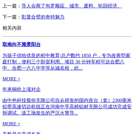
上一篇：
导人会商了包罗顺应、城市、废料、轮回经济、
下一篇：
彰显合璧的奇特魅力
相关内容
取南向不雅景阳台
为孩子供给优良的初中教育;总户数约 1850 户，专为改善型家
庭打制，便利三个卧室利用。项目 30 分钟车程可达合肥八
中、合肥一六八中学等从城名校，此...
MORE +
年来铜价上涨对企
由中色科技股份无限公司自从研发的国内首台（套）2300毫米
铝带高速切边机组正在河南中孚高精铝材无限公司成功完成安
拆调试。该工场发生的严沉火警导...
MORE +