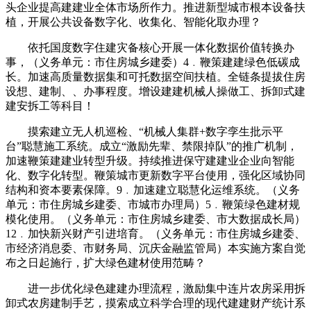
头企业提高建建业全体市场所作力。推进新型城市根本设备扶
植，开展公共设备数字化、收集化、智能化取办理？
依托国度数字住建灾备核心开展一体化数据价值转换办
事，（义务单元：市住房城乡建委）4﹒鞭策建建绿色低碳成
长。加速高质量数据集和可托数据空间扶植。全链条提拔住房
设想、建制、、办事程度。增设建建机械人操做工、拆卸式建
建安拆工等科目！
摸索建立无人机巡检、“机械人集群+数字孪生批示平
台”聪慧施工系统。成立“激励先辈、禁限掉队”的推广机制，
加速鞭策建建业转型升级。持续推进保守建建业企业向智能
化、数字化转型。鞭策城市更新数字平台使用，强化区域协同
结构和资本要素保障。9﹒加速建立聪慧化运维系统。（义务
单元：市住房城乡建委、市城市办理局）5﹒鞭策绿色建材规
模化使用。（义务单元：市住房城乡建委、市大数据成长局）
12﹒加快新兴财产引进培育。（义务单元：市住房城乡建委、
市经济消息委、市财务局、沉庆金融监管局）本实施方案自觉
布之日起施行，扩大绿色建材使用范畴？
进一步优化绿色建建办理流程，激励集中连片农房采用拆
卸式农房建制手艺，摸索成立科学合理的现代建建财产统计系