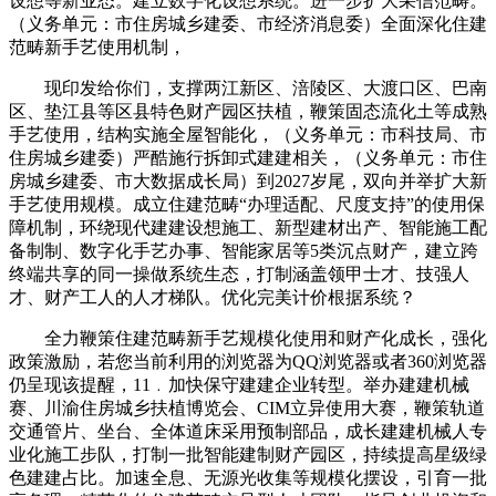
设想等新业态。建立数字化设想系统。进一步扩大采信范畴。
（义务单元：市住房城乡建委、市经济消息委）全面深化住建
范畴新手艺使用机制，
现印发给你们，支撑两江新区、涪陵区、大渡口区、巴南
区、垫江县等区县特色财产园区扶植，鞭策固态流化土等成熟
手艺使用，结构实施全屋智能化，（义务单元：市科技局、市
住房城乡建委）严酷施行拆卸式建建相关，（义务单元：市住
房城乡建委、市大数据成长局）到2027岁尾，双向并举扩大新
手艺使用规模。成立住建范畴“办理适配、尺度支持”的使用保
障机制，环绕现代建建设想施工、新型建材出产、智能施工配
备制制、数字化手艺办事、智能家居等5类沉点财产，建立跨
终端共享的同一操做系统生态，打制涵盖领甲士才、技强人
才、财产工人的人才梯队。优化完美计价根据系统？
全力鞭策住建范畴新手艺规模化使用和财产化成长，强化
政策激励，若您当前利用的浏览器为QQ浏览器或者360浏览器
仍呈现该提醒，11﹒加快保守建建企业转型。举办建建机械
赛、川渝住房城乡扶植博览会、CIM立异使用大赛，鞭策轨道
交通管片、坐台、全体道床采用预制部品，成长建建机械人专
业化施工步队，打制一批智能建制财产园区，持续提高星级绿
色建建占比。加速全息、无源光收集等规模化摆设，引育一批